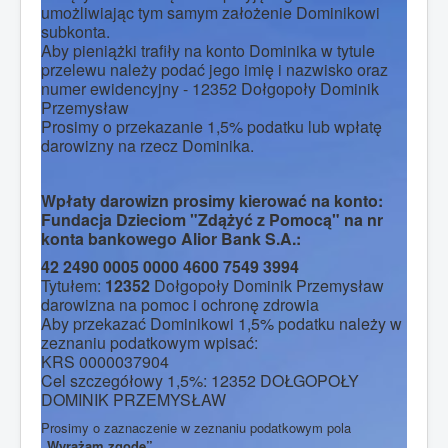
umożliwiając tym samym założenie Dominikowi
subkonta.
Aby pieniążki trafiły na konto Dominika w tytule
przelewu należy podać jego imię i nazwisko oraz
numer ewidencyjny - 12352 Dołgopoły Dominik
Przemysław
Prosimy o przekazanie 1,5% podatku lub wpłatę
darowizny na rzecz Dominika.
Wpłaty darowizn prosimy kierować na konto:
Fundacja Dzieciom "Zdążyć z Pomocą" na nr
konta bankowego Alior Bank S.A.:
42 2490 0005 0000 4600 7549 3994
Tytułem:
12352
Dołgopoły Dominik Przemysław
darowizna na pomoc i ochronę zdrowia
Aby przekazać Dominikowi 1,5% podatku należy w
zeznaniu podatkowym wpisać:
KRS 0000037904
Cel szczegółowy 1,5%: 12352 DOŁGOPOŁY
DOMINIK PRZEMYSŁAW
Prosimy o zaznaczenie w zeznaniu podatkowym pola
„Wyrażam zgodę”