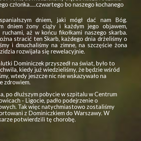
ego członka.....czwartego bo naszego kochanego
spanialszym dniem, jaki mógł dać nam Bóg.
ym dniem żony ciąży i każdym jego objawem,
 ruchami, aż w końcu fikołkami naszego skarba.
ożna stracić ten Skarb, każdego dnia drżeliśmy o
iśmy i dmuchaliśmy na zimne, na szczęście żona
zidzia rozwijała się rewelacyjnie.
utki Dominiczek przyszedł na świat, było to
chwila, kiedy już wiedzieliśmy, że będzie wśród
iśmy, wtedy jeszcze nic nie wskazywało na
ze zdrowiem.
ia, po dłuższym pobycie w szpitalu w Centrum
wicach - Ligocie, padło podejrzenie o
iowych. Tak więc natychmiastowo zostaliśmy
sportowani z Dominiczkiem do Warszawy. W
rze potwierdzili tę chorobę.