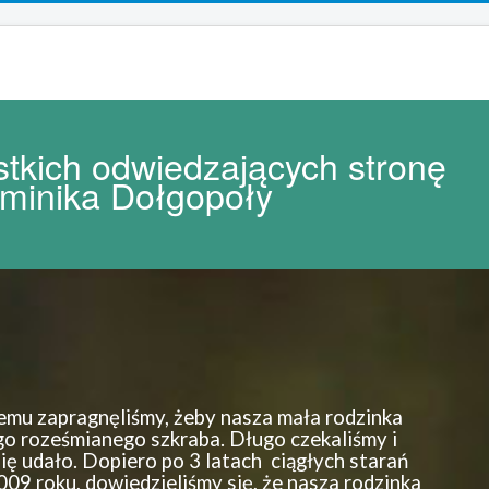
tkich odwiedzających stronę
minika Dołgopoły
mu zapragnęliśmy, żeby nasza mała rodzinka
go roześmianego szkraba. Długo czekaliśmy i
się udało. Dopiero po 3 latach ciągłych starań
009 roku, dowiedzieliśmy się, że nasza rodzinka