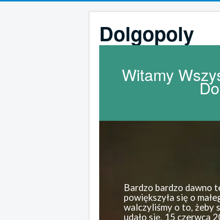
Dolgopoly
Witamy Wszys
Do
Bardzo bardzo dawno te
powiększyła się o małe
walczyliśmy o to, żeby 
udało się, 15 czerwca 2