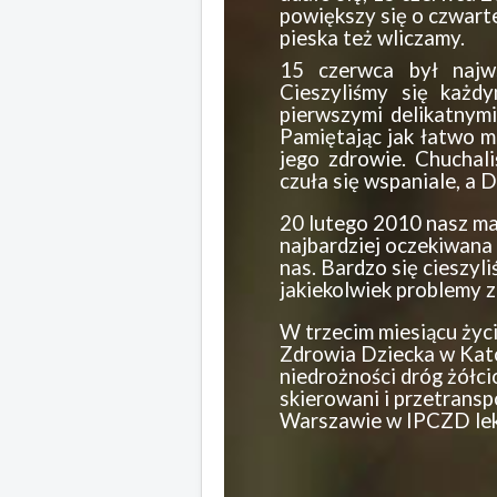
powiększy się o czwart
pieska też wliczamy.
15 czerwca był najw
Cieszyliśmy się każd
pierwszymi delikatnymi
Pamiętając jak łatwo m
jego zdrowie. Chuchal
czuła się wspaniale, a D
20 lutego 2010 nasz mal
najbardziej oczekiwana 
nas. Bardzo się cieszyl
jakiekolwiek problemy 
W trzecim miesiącu życ
Zdrowia Dziecka w Kato
niedrożności dróg żółc
skierowani i przetran
Warszawie w IPCZD leka